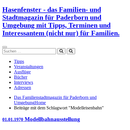
Zum
Hasenfenster - das Familien- und
Inhalt
Stadtmagazin für Paderborn und
springen
Umgebung mit Tipps, Terminen und
Interessantem (nicht nur) für Familien.
Suchen
Tipps
Veranstaltungen
Ausflüge
Bücher
Interviews
Adressen
Das Familienstadtmagazin für Paderborn und
Umgebung
Home
Beiträge mit dem Schlagwort "Modelleisenbahn"
Modellbahnausstellung
01.01.1970