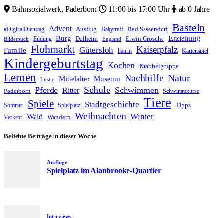
Ausstellungen
Bahnsozialwerk, Paderborn
11:00 bis 17:00 Uhr
ab 0 Jahre
Basteln
Advent
Ausflug
Bad Sassendorf
#DigitialDienstag
Babytreff
Erziehung
Burg
Dalheim
Erwin Grosche
Bildung
Bilderbuch
England
Flohmarkt
Kaiserpfalz
Gütersloh
Familie
hamm
Kartenspiel
Kindergeburtstag
Kochen
Krabbelgruppe
Lernen
Nachhilfe
Natur
Mittelalter
Museum
Lustig
Schule
Pferde
Schwimmen
Ritter
Paderborn
Schwimmkurse
Tiere
Spiele
Stadtgeschichte
Tipps
Sommer
Spielplatz
Weihnachten
Winter
Wald
Wandern
Verkehr
Beliebte Beiträge in dieser Woche
Ausflüge
Spielplatz im Alanbrooke-Quartier
Interviews