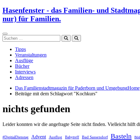
Zum
Hasenfenster - das Familien- und Stadtma
Inhalt
nur) für Familien.
springen
Suchen
Tipps
Veranstaltungen
Ausflüge
Bücher
Interviews
Adressen
Das Familienstadtmagazin für Paderborn und Umgebung
Home
Beiträge mit dem Schlagwort "Kochkurs"
nichts gefunden
Leider konnten wir die angefragte Seite nicht finden. Vielleicht hilft d
Basteln
Advent
Ausflug
Bad Sassendorf
#DigitialDienstag
Babytreff
Bil