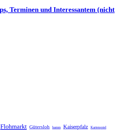
ps, Terminen und Interessantem (nicht
Flohmarkt
Kaiserpfalz
Gütersloh
hamm
Kartenspiel