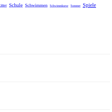
Schule
Spiele
Schwimmen
itter
Schwimmkurse
Sommer