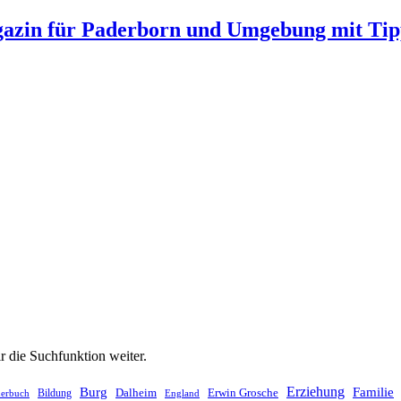
gazin für Paderborn und Umgebung mit Tip
ir die Suchfunktion weiter.
Erziehung
Burg
Familie
Dalheim
Erwin Grosche
Bildung
derbuch
England