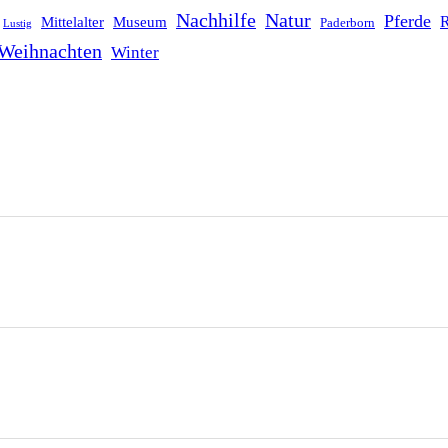
Nachhilfe
Natur
Pferde
R
Mittelalter
Museum
Paderborn
Lustig
Weihnachten
Winter