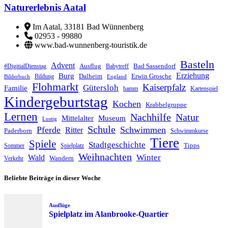
Naturerlebnis Aatal
Im Aatal, 33181 Bad Wünnenberg
02953 - 99880
www.bad-wunnenberg-touristik.de
Basteln
Advent
Ausflug
Bad Sassendorf
#DigitialDienstag
Babytreff
Erziehung
Burg
Dalheim
Erwin Grosche
Bildung
Bilderbuch
England
Flohmarkt
Kaiserpfalz
Gütersloh
Familie
hamm
Kartenspiel
Kindergeburtstag
Kochen
Krabbelgruppe
Lernen
Nachhilfe
Natur
Mittelalter
Museum
Lustig
Schule
Pferde
Schwimmen
Ritter
Paderborn
Schwimmkurse
Tiere
Spiele
Stadtgeschichte
Tipps
Sommer
Spielplatz
Weihnachten
Winter
Wald
Wandern
Verkehr
Beliebte Beiträge in dieser Woche
Ausflüge
Spielplatz im Alanbrooke-Quartier