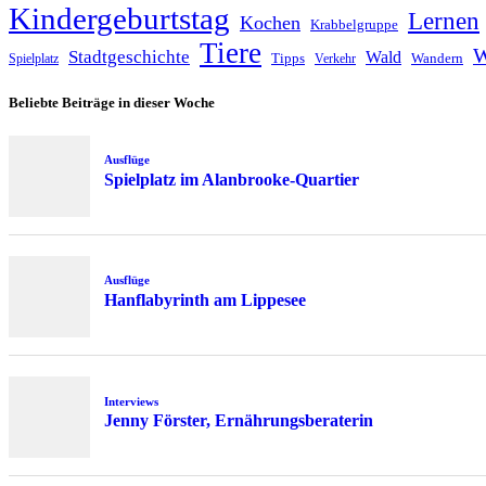
Kindergeburtstag
Lernen
Kochen
Krabbelgruppe
Tiere
W
Stadtgeschichte
Wald
Tipps
Wandern
Spielplatz
Verkehr
Beliebte Beiträge in dieser Woche
Ausflüge
Spielplatz im Alanbrooke-Quartier
Ausflüge
Hanflabyrinth am Lippesee
Interviews
Jenny Förster, Ernährungsberaterin