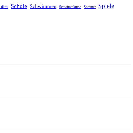
Schule
Spiele
Schwimmen
itter
Schwimmkurse
Sommer