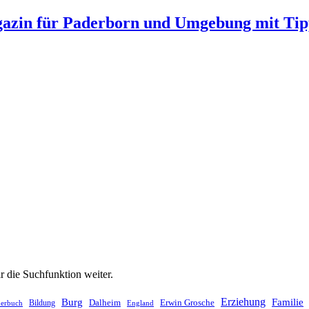
gazin für Paderborn und Umgebung mit Tip
ir die Suchfunktion weiter.
Erziehung
Burg
Familie
Dalheim
Erwin Grosche
Bildung
derbuch
England