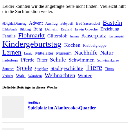
Leider konnten wir die angefragte Seite nicht finden. Vielleicht hilft
dir die Suchfunktion weiter.
Basteln
Advent
Ausflug
Bad Sassendorf
#DigitialDienstag
Babytreff
Erziehung
Burg
Dalheim
Erwin Grosche
Bildung
Bilderbuch
England
Flohmarkt
Kaiserpfalz
Gütersloh
Familie
hamm
Kartenspiel
Kindergeburtstag
Kochen
Krabbelgruppe
Lernen
Nachhilfe
Natur
Mittelalter
Museum
Lustig
Schule
Pferde
Schwimmen
Ritter
Paderborn
Schwimmkurse
Tiere
Spiele
Stadtgeschichte
Tipps
Sommer
Spielplatz
Weihnachten
Winter
Wald
Wandern
Verkehr
Beliebte Beiträge in dieser Woche
Ausflüge
Spielplatz im Alanbrooke-Quartier