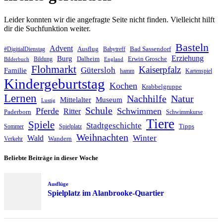
Leider konnten wir die angefragte Seite nicht finden. Vielleicht hilft
dir die Suchfunktion weiter.
Basteln
Advent
Ausflug
Bad Sassendorf
#DigitialDienstag
Babytreff
Erziehung
Burg
Dalheim
Erwin Grosche
Bildung
Bilderbuch
England
Flohmarkt
Kaiserpfalz
Gütersloh
Familie
hamm
Kartenspiel
Kindergeburtstag
Kochen
Krabbelgruppe
Lernen
Nachhilfe
Natur
Mittelalter
Museum
Lustig
Schule
Pferde
Schwimmen
Ritter
Paderborn
Schwimmkurse
Tiere
Spiele
Stadtgeschichte
Tipps
Sommer
Spielplatz
Weihnachten
Winter
Wald
Wandern
Verkehr
Beliebte Beiträge in dieser Woche
Ausflüge
Spielplatz im Alanbrooke-Quartier