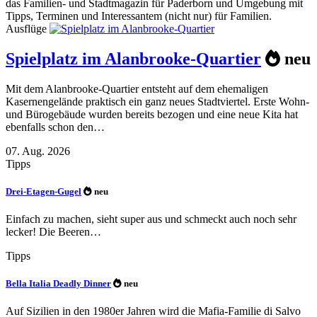
das Familien- und Stadtmagazin für Paderborn und Umgebung mit
Tipps, Terminen und Interessantem (nicht nur) für Familien.
Ausflüge
Spielplatz im Alanbrooke-Quartier
neu
Mit dem Alanbrooke-Quartier entsteht auf dem ehemaligen
Kasernengelände praktisch ein ganz neues Stadtviertel. Erste Wohn-
und Bürogebäude wurden bereits bezogen und eine neue Kita hat
ebenfalls schon den…
07. Aug. 2026
Tipps
Drei-Etagen-Gugel
neu
Einfach zu machen, sieht super aus und schmeckt auch noch sehr
lecker! Die Beeren…
Tipps
Bella Italia Deadly Dinner
neu
Auf Sizilien in den 1980er Jahren wird die Mafia-Familie di Salvo