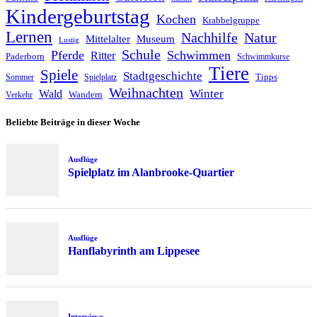
Kindergeburtstag
Kochen
Krabbelgruppe
Lernen
Nachhilfe
Natur
Mittelalter
Museum
Lustig
Schule
Pferde
Schwimmen
Ritter
Paderborn
Schwimmkurse
Tiere
Spiele
Stadtgeschichte
Tipps
Sommer
Spielplatz
Weihnachten
Winter
Wald
Wandern
Verkehr
Beliebte Beiträge in dieser Woche
Ausflüge
Spielplatz im Alanbrooke-Quartier
Ausflüge
Hanflabyrinth am Lippesee
Interviews