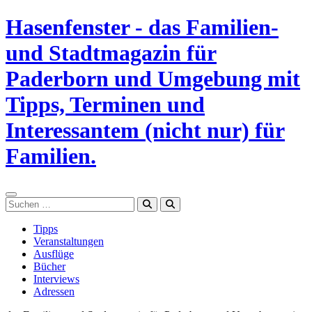
Zum
Hasenfenster - das Familien-
Inhalt
springen
und Stadtmagazin für
Paderborn und Umgebung mit
Tipps, Terminen und
Interessantem (nicht nur) für
Familien.
Suchen
Tipps
Veranstaltungen
Ausflüge
Bücher
Interviews
Adressen