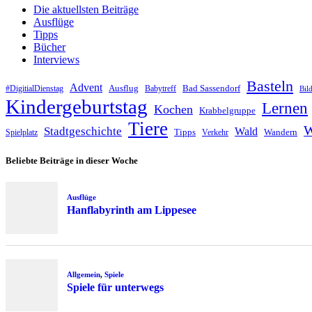
Die aktuellsten Beiträge
Ausflüge
Tipps
Bücher
Interviews
Basteln
Advent
Ausflug
Bad Sassendorf
#DigitialDienstag
Babytreff
Bil
Kindergeburtstag
Lernen
Kochen
Krabbelgruppe
Tiere
W
Stadtgeschichte
Wald
Tipps
Wandern
Spielplatz
Verkehr
Beliebte Beiträge in dieser Woche
Ausflüge
Hanflabyrinth am Lippesee
Allgemein
,
Spiele
Spiele für unterwegs