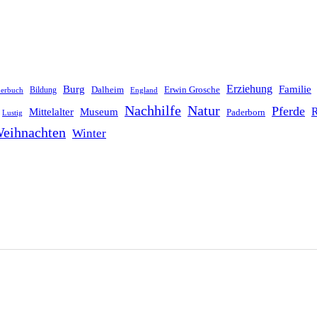
Erziehung
Burg
Familie
Dalheim
Erwin Grosche
Bildung
derbuch
England
Nachhilfe
Natur
Pferde
R
Mittelalter
Museum
Paderborn
Lustig
eihnachten
Winter