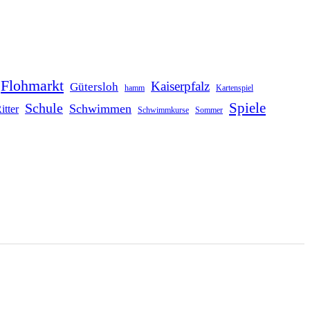
Flohmarkt
Kaiserpfalz
Gütersloh
hamm
Kartenspiel
Schule
Spiele
Schwimmen
itter
Schwimmkurse
Sommer